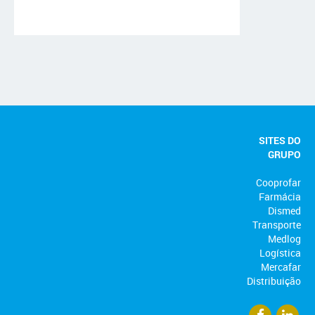
SITES DO
GRUPO
Cooprofar
Farmácia
Dismed
Transporte
Medlog
Logística
Mercafar
Distribuição