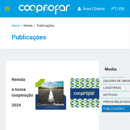
Área Cliente
PT
|
EN
Início
Media
Publicações
Publicações
Media
Revista
GALERIA DE IMA
LOGÓTIPOS
a nossa
cooperação
NOTÍCIAS
PRESS-RELEASE
2024
PUBLICAÇÕES