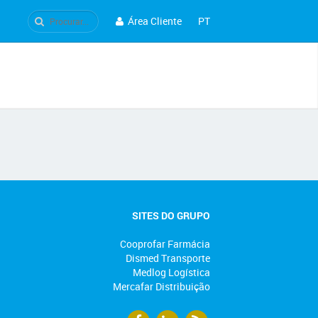
Área Cliente
PT
SITES DO GRUPO
Cooprofar Farmácia
Dismed Transporte
Medlog Logística
Mercafar Distribuição