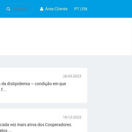
Área Cliente
PT
|
EN
26-05-2023
ca da dislipidemia – condição em que
f...
16-12-2022
 cada vez mais ativa dos Cooperadores.
los ...