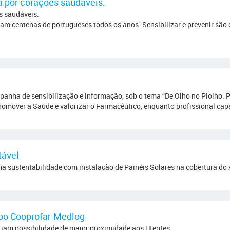
a por corações saudáveis.
s saudáveis.
m centenas de portugueses todos os anos. Sensibilizar e prevenir são 
ha de sensibilização e informação, sob o tema “De Olho no Piolho. Prev
promover a Saúde e valorizar o Farmacêutico, enquanto profissional capa
tável
a sustentabilidade com instalação de Painéis Solares na cobertura 
rupo Cooprofar-Medlog
criam possibilidade de maior proximidade aos Utentes