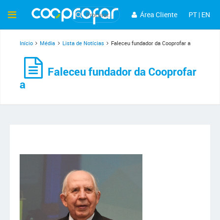
Área Cliente
PT
|
EN
Início
Média
Lista de Notícias
Faleceu fundador da Cooprofar a
Faleceu fundador da Cooprofar
a